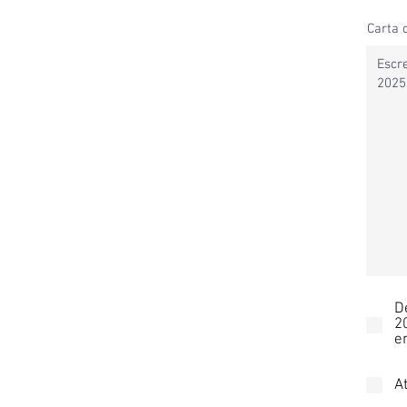
Carta 
D
2
e
A