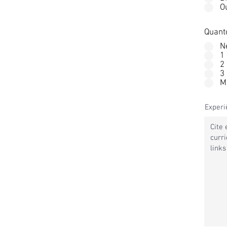
O
Quanto
N
1
2
3
M
Experi