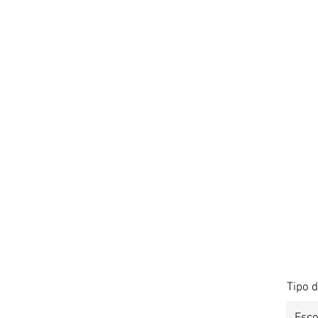
3º
L
a
bo
r
a
t
ó
r
i
o
d
e
d
e
C
u
r
t
a
s-
M
e
t
r
a
Tipo d