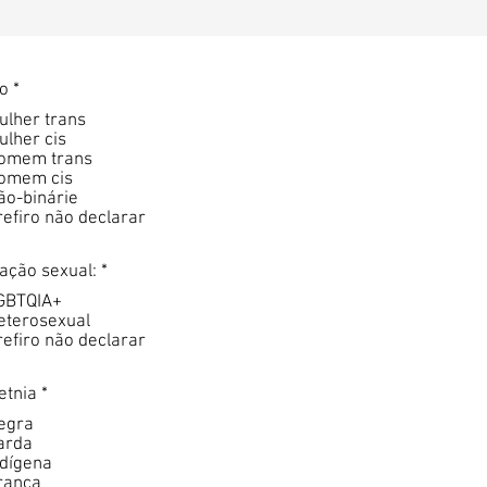
o
*
ulher trans
ulher cis
omem trans
omem cis
ão-binárie
refiro não declarar
ação sexual:
*
GBTQIA+
eterosexual
refiro não declarar
etnia
*
egra
arda
ndígena
ranca