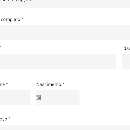
completo
Ida
r
one
Nascimento
*
e
q
u
i
r
e
d
eço