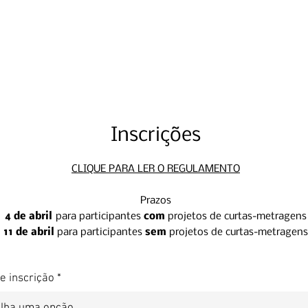
Inscrições
D
ese
n
v
o
l
v
i
m
e
n
t
o
ge
n
s
CLIQUE PARA LER O REGULAMENTO
Prazos
4 de abril
para participantes
com
projetos de curtas-metragens
11 de abril
para participantes
sem
projetos de curtas-metragens
e inscrição