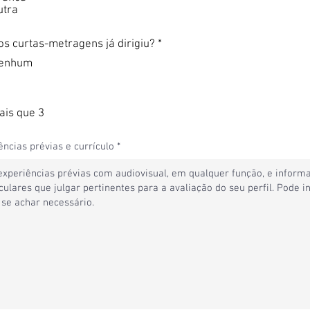
utra
s curtas-metragens já dirigiu?
*
enhum
ais que 3
ências prévias e currículo