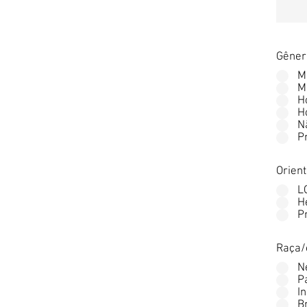
Gêner
M
M
H
H
N
P
Orient
L
H
P
Raça/
N
P
I
B